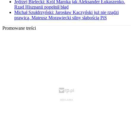
Jędrzej Bielecki: Król Maroka jak Aleksander Łukaszenko.
Rząd Hiszpanii popełnił błąd
Michał Szułdrzyński: Jarosław Kaczyński już nie rządzi
prawicą. Mateusz Morawiecki silny słabością PiS
Promowane treści