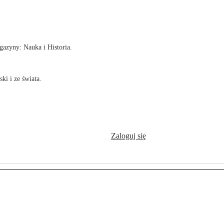
!
azyny: Nauka i Historia.
ki i ze świata.
Zaloguj się