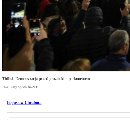
Tbilisi. Demonstracja przed gruzińskim parlamentem
Foto: Giorgi Arjevanidze/AFP
Bogusław Chrabota