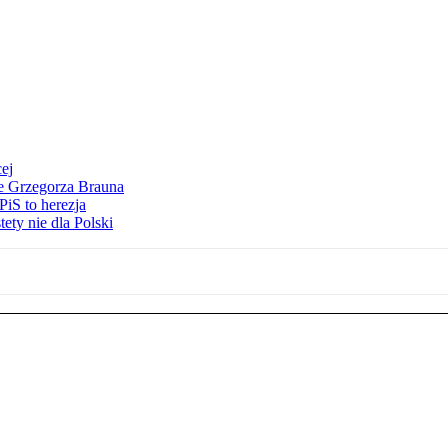
ej
ie Grzegorza Brauna
iS to herezja
ety nie dla Polski