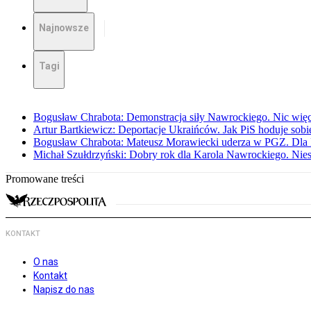
Najnowsze
Tagi
Bogusław Chrabota: Demonstracja siły Nawrockiego. Nic więc
Artur Bartkiewicz: Deportacje Ukraińców. Jak PiS hoduje sob
Bogusław Chrabota: Mateusz Morawiecki uderza w PGZ. Dla P
Michał Szułdrzyński: Dobry rok dla Karola Nawrockiego. Niest
Promowane treści
KONTAKT
O nas
Kontakt
Napisz do nas