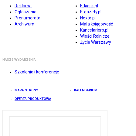
Reklama
E-kiosk.pl
Ogłoszenia
E-gazety.pl
Prenumerata
Nexto.pl
Archiwum
Mała księgowość
Kancelarierp.pl
Wieści Rolnicze
Życie Warszawy
NASZE WYDARZENIA
Szkolenia i konferencje
MAPA STRONY
KALENDARIUM
OFERTA PRODUKTOWA