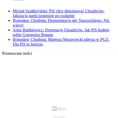
Michał Szułdrzyński: PiS chce deportować Ukraińców.
Jakizacja partii postępuje po rozłamie
Bogusław Chrabota: Demonstracja siły Nawrockiego. Nic
więcej
Artur Bartkiewicz: Deportacje Ukraińców. Jak PiS hoduje
sobie Grzegorza Brauna
Bogusław Chrabota: Mateusz Morawiecki uderza w PGZ.
Dla PiS to herezja
Promowane treści