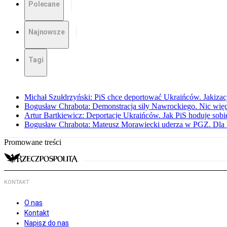
Polecane
Najnowsze
Tagi
Michał Szułdrzyński: PiS chce deportować Ukraińców. Jakizacja
Bogusław Chrabota: Demonstracja siły Nawrockiego. Nic więc
Artur Bartkiewicz: Deportacje Ukraińców. Jak PiS hoduje sob
Bogusław Chrabota: Mateusz Morawiecki uderza w PGZ. Dla P
Promowane treści
KONTAKT
O nas
Kontakt
Napisz do nas