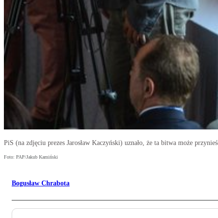
PiS (na zdjęciu prezes Jarosław Kaczyński) uznało, że ta bitwa może przynieść
Foto: PAP/Jakub Kamiński
Bogusław Chrabota