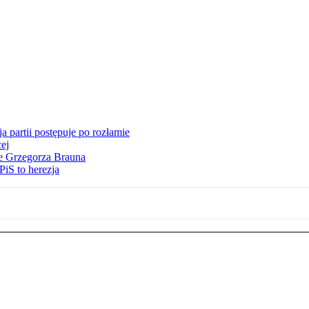
 partii postępuje po rozłamie
ej
ie Grzegorza Brauna
iS to herezja