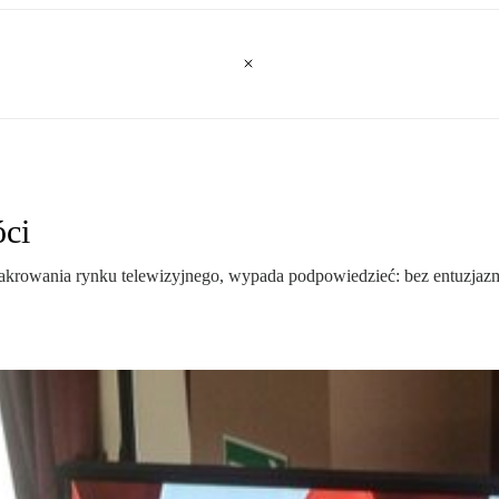
óci
sakrowania rynku telewizyjnego, wypada podpowiedzieć: bez entuzjazm