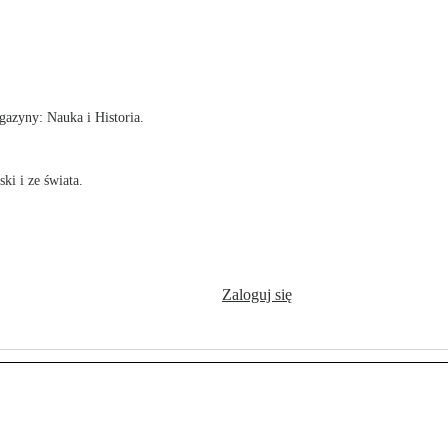
!
azyny: Nauka i Historia.
ki i ze świata.
Zaloguj się