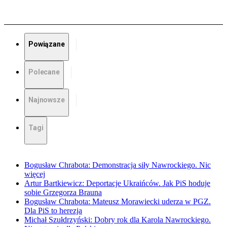
Powiązane
Polecane
Najnowsze
Tagi
Bogusław Chrabota: Demonstracja siły Nawrockiego. Nic
więcej
Artur Bartkiewicz: Deportacje Ukraińców. Jak PiS hoduje
sobie Grzegorza Brauna
Bogusław Chrabota: Mateusz Morawiecki uderza w PGZ.
Dla PiS to herezja
Michał Szułdrzyński: Dobry rok dla Karola Nawrockiego.