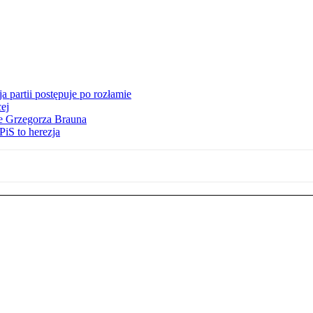
 partii postępuje po rozłamie
ej
ie Grzegorza Brauna
iS to herezja