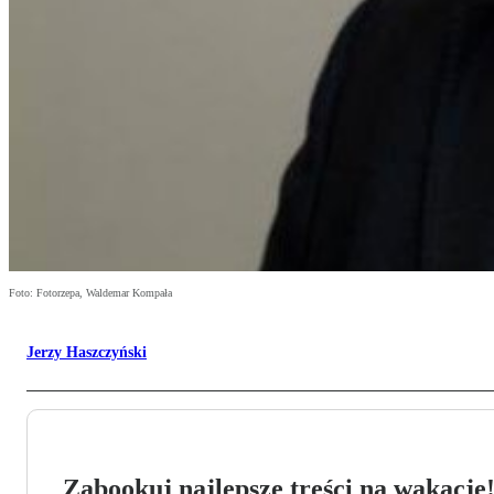
Foto: Fotorzepa, Waldemar Kompała
Jerzy Haszczyński
Zabookuj najlepsze treści na wakacje