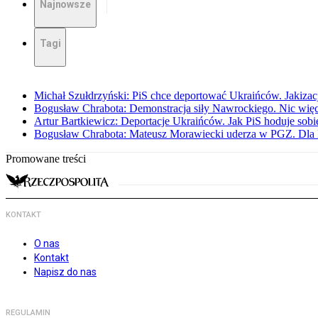
Najnowsze
Tagi
Michał Szułdrzyński: PiS chce deportować Ukraińców. Jakizacja
Bogusław Chrabota: Demonstracja siły Nawrockiego. Nic więc
Artur Bartkiewicz: Deportacje Ukraińców. Jak PiS hoduje sob
Bogusław Chrabota: Mateusz Morawiecki uderza w PGZ. Dla P
Promowane treści
KONTAKT
O nas
Kontakt
Napisz do nas
REGULAMIN