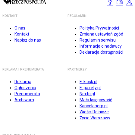
KONTAKT
REGULAMIN
O nas
Polityka Prywatności
Kontakt
Zmiana ustawień zgód
Napisz do nas
Regulamin serwisu
Informacje o nadawcy
Deklaracja dostępności
REKLAMA I PRENUMERATA
PARTNERZY
Reklama
E-kiosk.pl
Ogłoszenia
E-gazety.pl
Prenumerata
Nexto.pl
Archiwum
Mała księgowość
Kancelarierp.pl
Wieści Rolnicze
Życie Warszawy