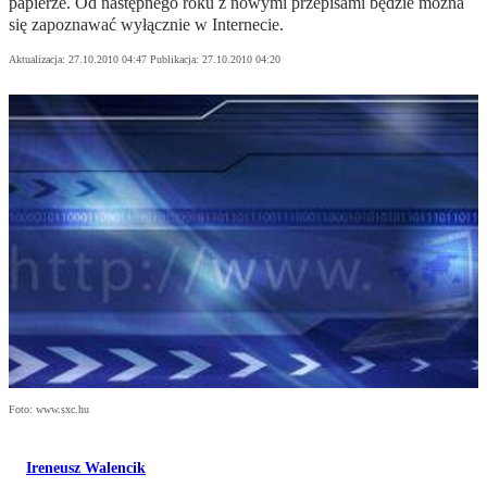
papierze. Od następnego roku z nowymi przepisami będzie można
się zapoznawać wyłącznie w Internecie.
Aktualizacja:
27.10.2010 04:47
Publikacja:
27.10.2010 04:20
Foto: www.sxc.hu
Ireneusz Walencik