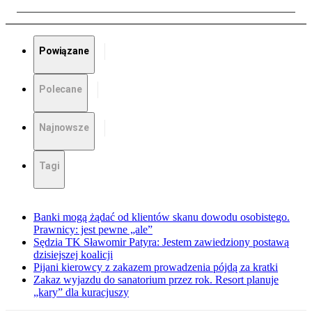
Powiązane
Polecane
Najnowsze
Tagi
Banki mogą żądać od klientów skanu dowodu osobistego.
Prawnicy: jest pewne „ale”
Sędzia TK Sławomir Patyra: Jestem zawiedziony postawą
dzisiejszej koalicji
Pijani kierowcy z zakazem prowadzenia pójdą za kratki
Zakaz wyjazdu do sanatorium przez rok. Resort planuje
„kary” dla kuracjuszy