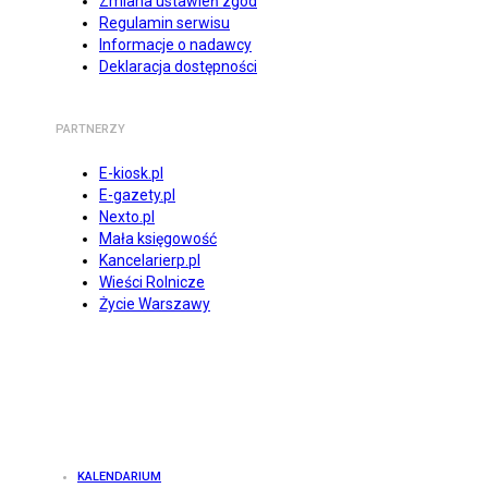
Zmiana ustawień zgód
Regulamin serwisu
Informacje o nadawcy
Deklaracja dostępności
PARTNERZY
E-kiosk.pl
E-gazety.pl
Nexto.pl
Mała księgowość
Kancelarierp.pl
Wieści Rolnicze
Życie Warszawy
KALENDARIUM