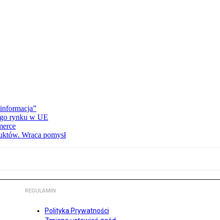
informacja”
wego rynku w UE
merce
duktów. Wraca pomysł
REGULAMIN
Polityka Prywatności