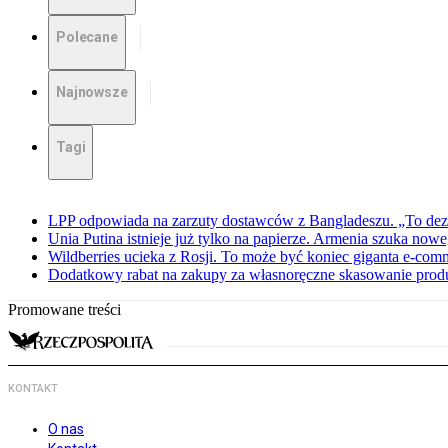
Polecane
Najnowsze
Tagi
LPP odpowiada na zarzuty dostawców z Bangladeszu. „To dez
Unia Putina istnieje już tylko na papierze. Armenia szuka no
Wildberries ucieka z Rosji. To może być koniec giganta e-com
Dodatkowy rabat na zakupy za własnoręczne skasowanie pro
Promowane treści
KONTAKT
O nas