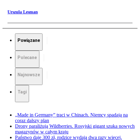
Urszula Lesman
Powiązane
Polecane
Najnowsze
Tagi
„Made in Germany” traci w Chinach. Niemcy spadają na
coraz dalszy plan
Drony paraliżują Wildberries. Rosyjski gigant szuka nowych
magazynów w całym kraju
Państwo daje 300 zł, rodzice wydają dwa razy więcej.