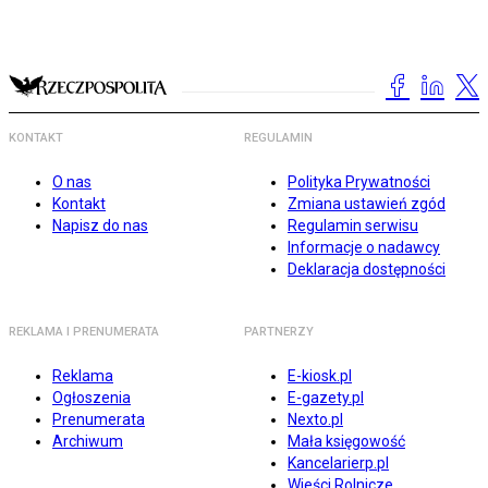
KONTAKT
REGULAMIN
O nas
Polityka Prywatności
Kontakt
Zmiana ustawień zgód
Napisz do nas
Regulamin serwisu
Informacje o nadawcy
Deklaracja dostępności
REKLAMA I PRENUMERATA
PARTNERZY
Reklama
E-kiosk.pl
Ogłoszenia
E-gazety.pl
Prenumerata
Nexto.pl
Archiwum
Mała księgowość
Kancelarierp.pl
Wieści Rolnicze