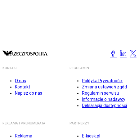
KONTAKT
REGULAMIN
O nas
Polityka Prywatności
Kontakt
Zmiana ustawień zgód
Napisz do nas
Regulamin serwisu
Informacje o nadawcy
Deklaracja dostępności
REKLAMA I PRENUMERATA
PARTNERZY
Reklama
E-kiosk.pl