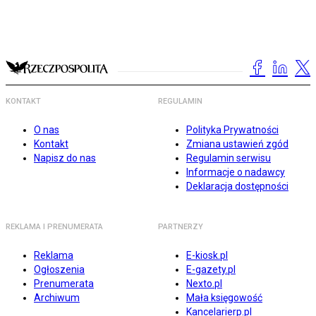
KONTAKT
REGULAMIN
O nas
Polityka Prywatności
Kontakt
Zmiana ustawień zgód
Napisz do nas
Regulamin serwisu
Informacje o nadawcy
Deklaracja dostępności
REKLAMA I PRENUMERATA
PARTNERZY
Reklama
E-kiosk.pl
Ogłoszenia
E-gazety.pl
Prenumerata
Nexto.pl
Archiwum
Mała księgowość
Kancelarierp.pl