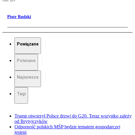
Foto: AFP
Piotr Rudzki
Powiązane
Polecane
Najnowsze
Tagi
Trump otworzył Polsce drzwi do G20. Teraz wszystko zależy
od Brytyjczyków
Odporność polskich MŚP będzie tematem gospodarczej
jesieni