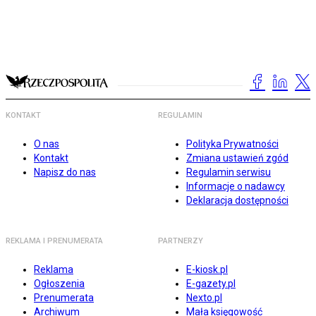
KONTAKT
REGULAMIN
O nas
Polityka Prywatności
Kontakt
Zmiana ustawień zgód
Napisz do nas
Regulamin serwisu
Informacje o nadawcy
Deklaracja dostępności
REKLAMA I PRENUMERATA
PARTNERZY
Reklama
E-kiosk.pl
Ogłoszenia
E-gazety.pl
Prenumerata
Nexto.pl
Archiwum
Mała księgowość