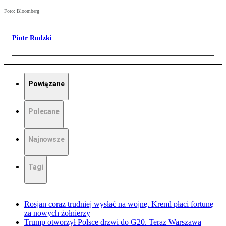
Foto: Bloomberg
Piotr Rudzki
Powiązane
Polecane
Najnowsze
Tagi
Rosjan coraz trudniej wysłać na wojnę. Kreml płaci fortunę
za nowych żołnierzy
Trump otworzył Polsce drzwi do G20. Teraz Warszawa