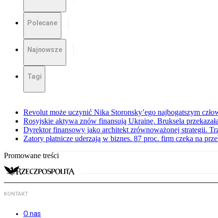
Polecane
Najnowsze
Tagi
Revolut może uczynić Nika Storonsky’ego najbogatszym czło
Rosyjskie aktywa znów finansują Ukrainę. Bruksela przekazała
Dyrektor finansowy jako architekt zrównoważonej strategii. Tr
Zatory płatnicze uderzają w biznes. 87 proc. firm czeka na prz
Promowane treści
KONTAKT
O nas