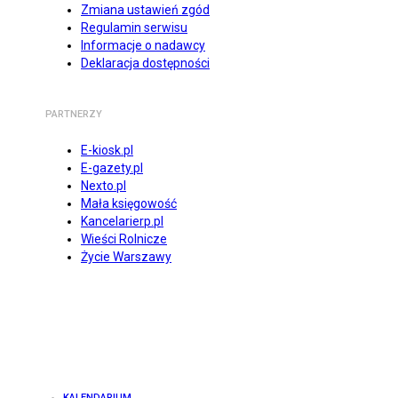
Zmiana ustawień zgód
Regulamin serwisu
Informacje o nadawcy
Deklaracja dostępności
PARTNERZY
E-kiosk.pl
E-gazety.pl
Nexto.pl
Mała księgowość
Kancelarierp.pl
Wieści Rolnicze
Życie Warszawy
KALENDARIUM