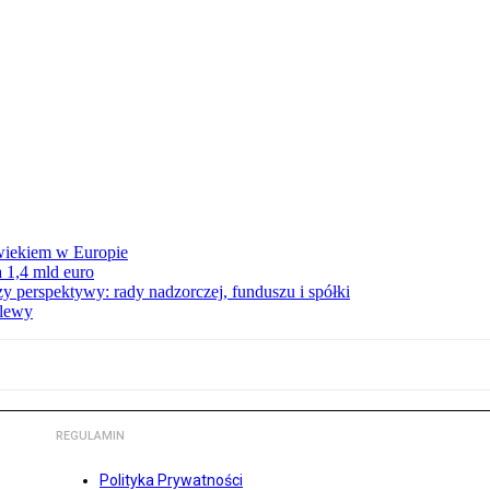
wiekiem w Europie
 1,4 mld euro
zy perspektywy: rady nadzorczej, funduszu i spółki
elewy
REGULAMIN
Polityka Prywatności