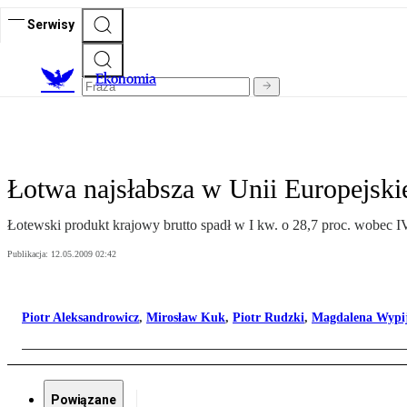
Serwisy
Ekonomia
Łotwa najsłabsza w Unii Europejski
Łotewski produkt krajowy brutto spadł w I kw. o 28,7 proc. wobec 
Publikacja:
12.05.2009 02:42
Piotr Aleksandrowicz
,
Mirosław Kuk
,
Piotr Rudzki
,
Magdalena Wypi
Powiązane