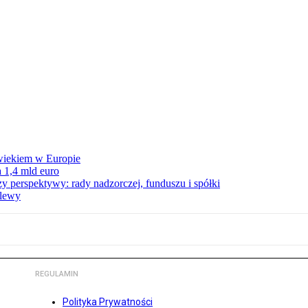
wiekiem w Europie
 1,4 mld euro
zy perspektywy: rady nadzorczej, funduszu i spółki
elewy
REGULAMIN
Polityka Prywatności