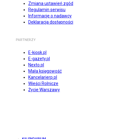
Zmiana ustawień zgód
Regulamin serwisu
Informacje o nadawcy
Deklaracja dostępności
PARTNERZY
E-kiosk.pl
E-gazety.pl
Nexto.pl
Mała księgowość
Kancelarierp.pl
Wieści Rolnicze
Życie Warszawy
KALENDARIUM