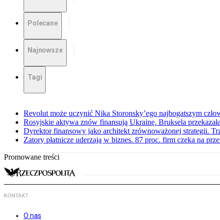
Polecane
Najnowsze
Tagi
Revolut może uczynić Nika Storonsky’ego najbogatszym czło
Rosyjskie aktywa znów finansują Ukrainę. Bruksela przekazała
Dyrektor finansowy jako architekt zrównoważonej strategii. Tr
Zatory płatnicze uderzają w biznes. 87 proc. firm czeka na prz
Promowane treści
KONTAKT
O nas