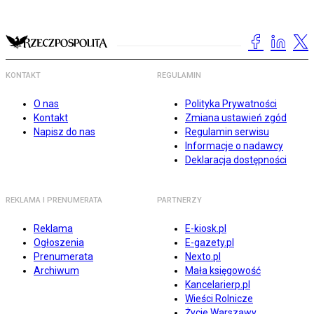
KONTAKT
REGULAMIN
O nas
Polityka Prywatności
Kontakt
Zmiana ustawień zgód
Napisz do nas
Regulamin serwisu
Informacje o nadawcy
Deklaracja dostępności
REKLAMA I PRENUMERATA
PARTNERZY
Reklama
E-kiosk.pl
Ogłoszenia
E-gazety.pl
Prenumerata
Nexto.pl
Archiwum
Mała księgowość
Kancelarierp.pl
Wieści Rolnicze
Życie Warszawy