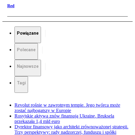
Red
Powiązane
Polecane
Najnowsze
Tagi
Revolut rośnie w zawrotnym tempie. Jego twórca może
zostać najbogatszy w Europie
Rosyjskie aktywa znów finansują Ukrainę. Bruksela
przekazała 1,4 mld euro
Dyrektor finansowy jako architekt zrównoważonej strategii.
Trzy perspektywy: rady nadzorczej, funduszu i spółki