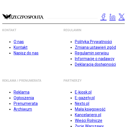
KONTAKT
REGULAMIN
O nas
Polityka Prywatności
Kontakt
Zmiana ustawień zgód
Napisz do nas
Regulamin serwisu
Informacje o nadawcy
Deklaracja dostępności
REKLAMA I PRENUMERATA
PARTNERZY
Reklama
E-kiosk.pl
Ogłoszenia
E-gazety.pl
Prenumerata
Nexto.pl
Archiwum
Mała księgowość
Kancelarierp.pl
Wieści Rolnicze
Życie Warszawy