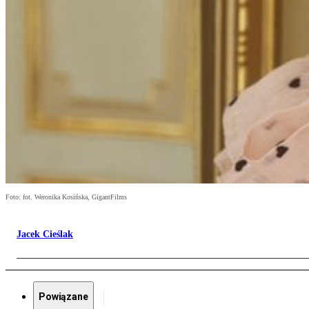
Foto: fot. Weronika Kosińska, GigantFilms
Jacek Cieślak
Powiązane