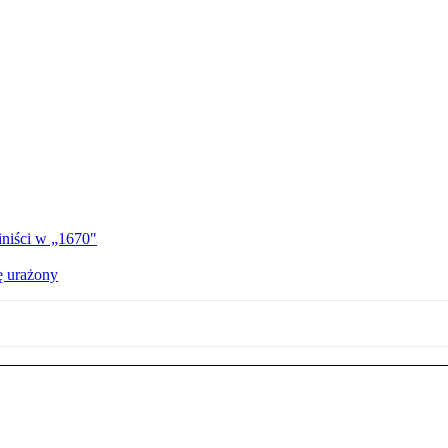
iniści w „1670"
ę urażony