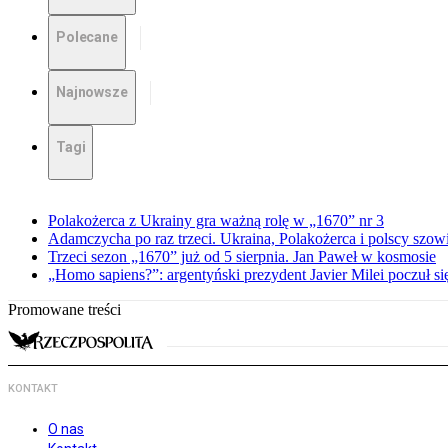
Polecane
Najnowsze
Tagi
Polakożerca z Ukrainy gra ważną rolę w „1670” nr 3
Adamczycha po raz trzeci. Ukraina, Polakożerca i polscy szow
Trzeci sezon „1670” już od 5 sierpnia. Jan Paweł w kosmosie
„Homo sapiens?”: argentyński prezydent Javier Milei poczuł si
Promowane treści
KONTAKT
O nas