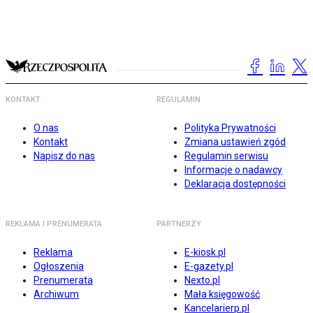
KONTAKT
REGULAMIN
O nas
Polityka Prywatności
Kontakt
Zmiana ustawień zgód
Napisz do nas
Regulamin serwisu
Informacje o nadawcy
Deklaracja dostępności
REKLAMA I PRENUMERATA
PARTNERZY
Reklama
E-kiosk.pl
Ogłoszenia
E-gazety.pl
Prenumerata
Nexto.pl
Archiwum
Mała księgowość
Kancelarierp.pl