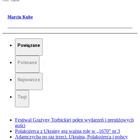
Foto: Viaplay
Marcin Kube
Powiązane
Polecane
Najnowsze
Tagi
Festiwal Grażyny Torbickiej pełen wydarzeń i prestiżowych
gości
Polakożerca z Ukrainy gra ważną rolę w „1670” nr 3
Adamczycha po raz trzeci. Ukraina, Polakożerca i polscy