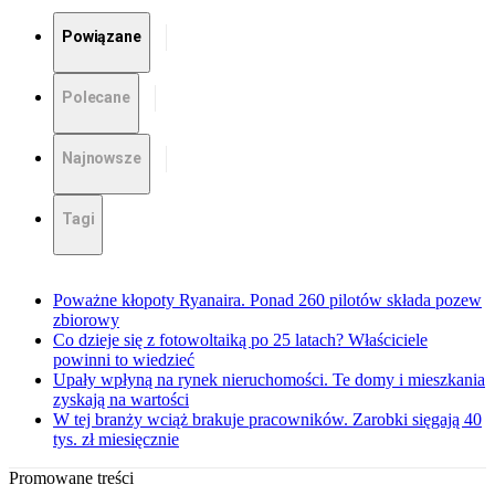
Powiązane
Polecane
Najnowsze
Tagi
Poważne kłopoty Ryanaira. Ponad 260 pilotów składa pozew
zbiorowy
Co dzieje się z fotowoltaiką po 25 latach? Właściciele
powinni to wiedzieć
Upały wpłyną na rynek nieruchomości. Te domy i mieszkania
zyskają na wartości
W tej branży wciąż brakuje pracowników. Zarobki sięgają 40
tys. zł miesięcznie
Promowane treści