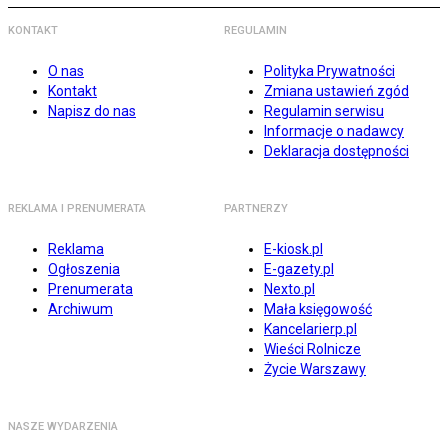
KONTAKT
REGULAMIN
O nas
Polityka Prywatności
Kontakt
Zmiana ustawień zgód
Napisz do nas
Regulamin serwisu
Informacje o nadawcy
Deklaracja dostępności
REKLAMA I PRENUMERATA
PARTNERZY
Reklama
E-kiosk.pl
Ogłoszenia
E-gazety.pl
Prenumerata
Nexto.pl
Archiwum
Mała księgowość
Kancelarierp.pl
Wieści Rolnicze
Życie Warszawy
NASZE WYDARZENIA