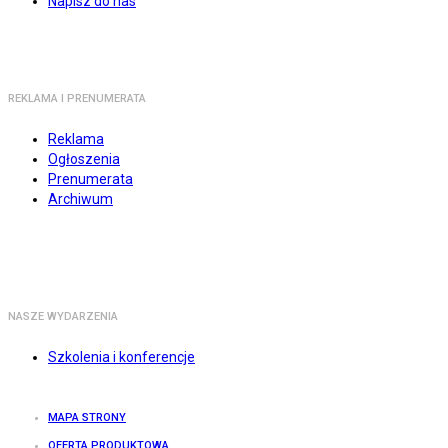
Napisz do nas
REKLAMA I PRENUMERATA
Reklama
Ogłoszenia
Prenumerata
Archiwum
NASZE WYDARZENIA
Szkolenia i konferencje
MAPA STRONY
OFERTA PRODUKTOWA