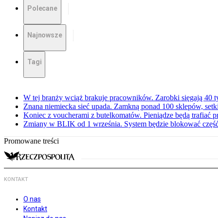
Polecane
Najnowsze
Tagi
W tej branży wciąż brakuje pracowników. Zarobki sięgają 40 ty
Znana niemiecka sieć upada. Zamkną ponad 100 sklepów, set
Koniec z voucherami z butelkomatów. Pieniądze będą trafiać p
Zmiany w BLIK od 1 września. System będzie blokować częś
Promowane treści
KONTAKT
O nas
Kontakt