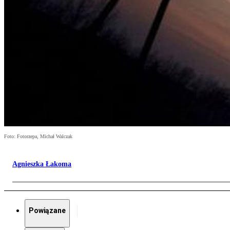
Foto: Fotorzepa, Michał Walczak
Agnieszka Łakoma
Powiązane