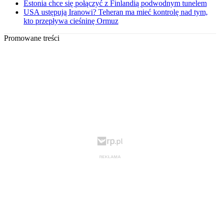
Estonia chce się połączyć z Finlandią podwodnym tunelem
USA ustępują Iranowi? Teheran ma mieć kontrolę nad tym,
kto przepływa cieśninę Ormuz
Promowane treści