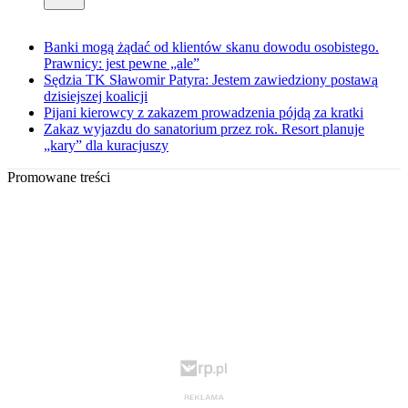
Banki mogą żądać od klientów skanu dowodu osobistego.
Prawnicy: jest pewne „ale”
Sędzia TK Sławomir Patyra: Jestem zawiedziony postawą
dzisiejszej koalicji
Pijani kierowcy z zakazem prowadzenia pójdą za kratki
Zakaz wyjazdu do sanatorium przez rok. Resort planuje
„kary” dla kuracjuszy
Promowane treści