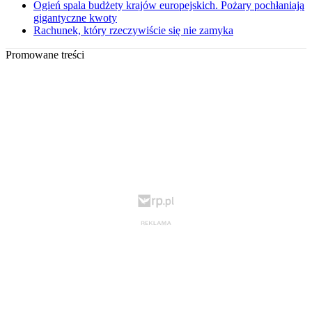
Ogień spala budżety krajów europejskich. Pożary pochłaniają
gigantyczne kwoty
Rachunek, który rzeczywiście się nie zamyka
Promowane treści