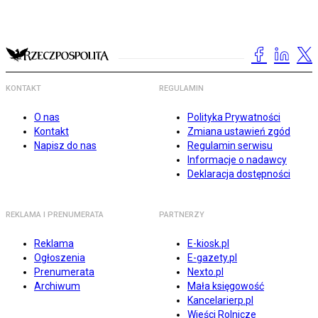
KONTAKT
REGULAMIN
O nas
Polityka Prywatności
Kontakt
Zmiana ustawień zgód
Napisz do nas
Regulamin serwisu
Informacje o nadawcy
Deklaracja dostępności
REKLAMA I PRENUMERATA
PARTNERZY
Reklama
E-kiosk.pl
Ogłoszenia
E-gazety.pl
Prenumerata
Nexto.pl
Archiwum
Mała księgowość
Kancelarierp.pl
Wieści Rolnicze