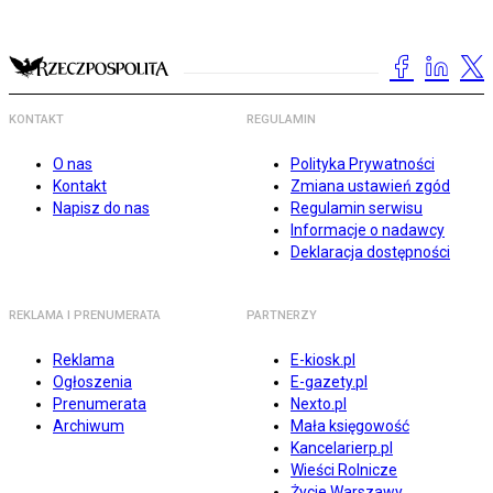
KONTAKT
REGULAMIN
O nas
Polityka Prywatności
Kontakt
Zmiana ustawień zgód
Napisz do nas
Regulamin serwisu
Informacje o nadawcy
Deklaracja dostępności
REKLAMA I PRENUMERATA
PARTNERZY
Reklama
E-kiosk.pl
Ogłoszenia
E-gazety.pl
Prenumerata
Nexto.pl
Archiwum
Mała księgowość
Kancelarierp.pl
Wieści Rolnicze
Życie Warszawy