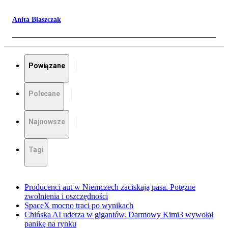
Anita Błaszczak
Powiązane
Polecane
Najnowsze
Tagi
Producenci aut w Niemczech zaciskają pasa. Potężne
zwolnienia i oszczędności
SpaceX mocno traci po wynikach
Chińska AI uderza w gigantów. Darmowy Kimi3 wywołał
panikę na rynku