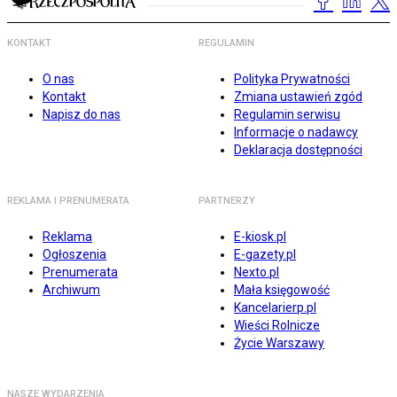
KONTAKT
REGULAMIN
O nas
Polityka Prywatności
Kontakt
Zmiana ustawień zgód
Napisz do nas
Regulamin serwisu
Informacje o nadawcy
Deklaracja dostępności
REKLAMA I PRENUMERATA
PARTNERZY
Reklama
E-kiosk.pl
Ogłoszenia
E-gazety.pl
Prenumerata
Nexto.pl
Archiwum
Mała księgowość
Kancelarierp.pl
Wieści Rolnicze
Życie Warszawy
NASZE WYDARZENIA