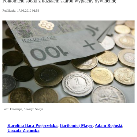
Polkomtelu spółki z udziałem skarbu wypłaciły dywidendę
Publikacja:
17.09.2010 01:59
Foto: Fotorzepa, Seweryn Sołtys
Karolina Baca-Pogorzelska
,
Bartłomiej Mayer
,
Adam Roguski
,
Urszula Zielińska