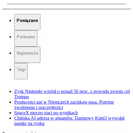
Powiązane
Polecane
Najnowsze
Tagi
Zysk Nintendo wzrósł o ponad 50 proc. z powodu zwrotu ceł
Trumpa
Producenci aut w Niemczech zaciskają pasa. Potężne
zwolnienia i oszczędności
SpaceX mocno traci po wynikach
Chińska AI uderza w gigantów. Darmowy Kimi3 wywołał
panikę na rynku