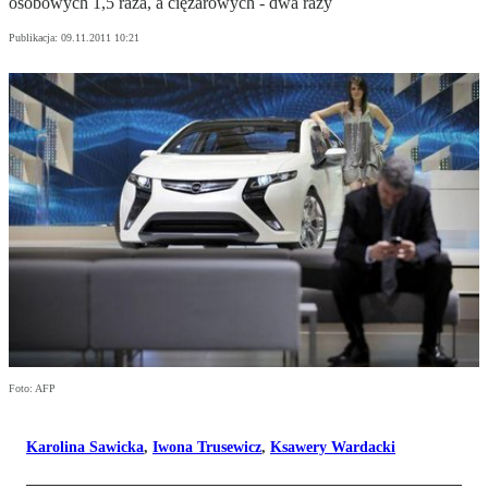
osobowych 1,5 raza, a ciężarowych - dwa razy
Publikacja:
09.11.2011 10:21
Foto: AFP
Karolina Sawicka
,
Iwona Trusewicz
,
Ksawery Wardacki