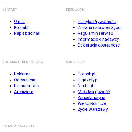
KONTAKT
REGULAMIN
O nas
Polityka Prywatności
Kontakt
Zmiana ustawień zgód
Napisz do nas
Regulamin serwisu
Informacje o nadawcy
Deklaracja dostępności
REKLAMA I PRENUMERATA
PARTNERZY
Reklama
E-kiosk.pl
Ogłoszenia
E-gazety.pl
Prenumerata
Nexto.pl
Archiwum
Mała księgowość
Kancelarierp.pl
Wieści Rolnicze
Życie Warszawy
NASZE WYDARZENIA