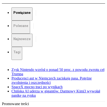
Powiązane
Polecane
Najnowsze
Tagi
Zysk Nintendo wzrósł o ponad 50 proc. z powodu zwrotu ceł
Trumpa
Producenci aut w Niemczech zaciskają pasa. Potężne
zwolnienia i oszczędności
SpaceX mocno traci po wynikach
Chińska AI uderza w gigantów. Darmowy Kimi3 wywołał
panikę na rynku
Promowane treści