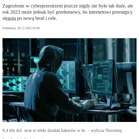
Zagrożenie w cyberprzestrzeni jeszcze nigdy nie było tak duże, ale
rok 2023 może jednak być przełomowy, bo internetowi przestępcy
sięgają po nową broń i cele.
Publikacja:
30.12.2022 03:00
8,4 bln dol. strat to efekt działań hakerów w br. – wylicza Noventiq