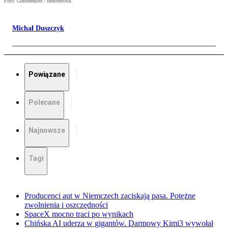
Foto: Gorodenkoff / shutterstock
Michał Duszczyk
Powiązane
Polecane
Najnowsze
Tagi
Producenci aut w Niemczech zaciskają pasa. Potężne
zwolnienia i oszczędności
SpaceX mocno traci po wynikach
Chińska AI uderza w gigantów. Darmowy Kimi3 wywołał