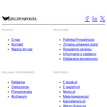
KONTAKT
REGULAMIN
O nas
Polityka Prywatności
Kontakt
Zmiana ustawień zgód
Napisz do nas
Regulamin serwisu
Informacje o nadawcy
Deklaracja dostępności
REKLAMA I PRENUMERATA
PARTNERZY
Reklama
E-kiosk.pl
Ogłoszenia
E-gazety.pl
Prenumerata
Nexto.pl
Archiwum
Mała księgowość
Kancelarierp.pl
Wieści Rolnicze