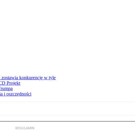
 zostawia konkurencję w tyle
CD Projekt
 Trumpa
a i oszczędności
REGULAMIN