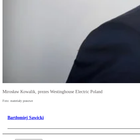
Mirosław Kowalik, prezes Westinghouse Electric Poland
Foto: materiały prasowe
Bartłomiej Sawicki