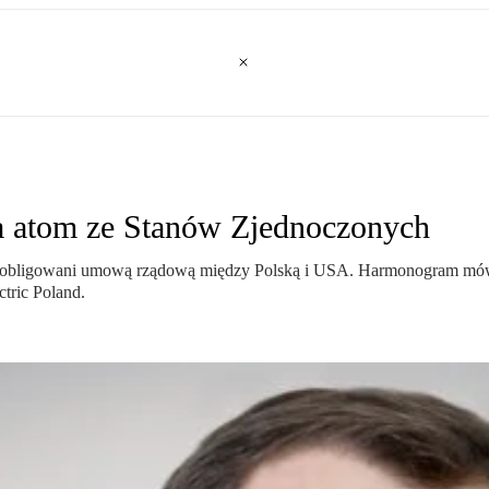
na atom ze Stanów Zjednoczonych
 zobligowani umową rządową między Polską i USA. Harmonogram mówi
tric Poland.