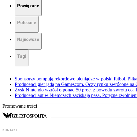
Powiązane
Polecane
Najnowsze
Tagi
Sponsorzy pompują rekordowe pieniądze w polski futbol. Piłka
Producenci gier jadą na Gamescom. Oczy rynku zwrócone na 
Zysk Nintendo wzrósł o ponad 50 proc. z powodu zwrotu ceł
Producenci aut w Niemczech zaciskają pasa. Potężne zwolnieni
Promowane treści
KONTAKT