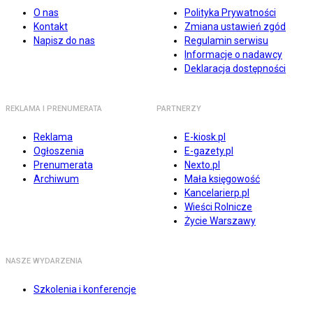
O nas
Polityka Prywatności
Kontakt
Zmiana ustawień zgód
Napisz do nas
Regulamin serwisu
Informacje o nadawcy
Deklaracja dostępności
REKLAMA I PRENUMERATA
PARTNERZY
Reklama
E-kiosk.pl
Ogłoszenia
E-gazety.pl
Prenumerata
Nexto.pl
Archiwum
Mała księgowość
Kancelarierp.pl
Wieści Rolnicze
Życie Warszawy
NASZE WYDARZENIA
Szkolenia i konferencje