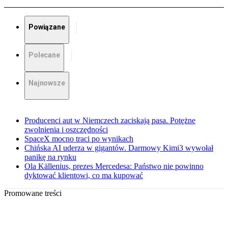
Powiązane
Polecane
Najnowsze
Producenci aut w Niemczech zaciskają pasa. Potężne
zwolnienia i oszczędności
SpaceX mocno traci po wynikach
Chińska AI uderza w gigantów. Darmowy Kimi3 wywołał
panikę na rynku
Ola Källenius, prezes Mercedesa: Państwo nie powinno
dyktować klientowi, co ma kupować
Promowane treści