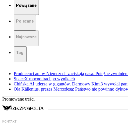
Powiązane
Polecane
Najnowsze
Tagi
Producenci aut w Niemczech zaciskają pasa. Potężne zwolnieni
SpaceX mocno traci po wynikach
Chińska AI uderza w gigantów. Darmowy Kimi3 wywołał pani
Ola Källenius, prezes Mercedesa: Państwo nie powinno dykto
Promowane treści
KONTAKT