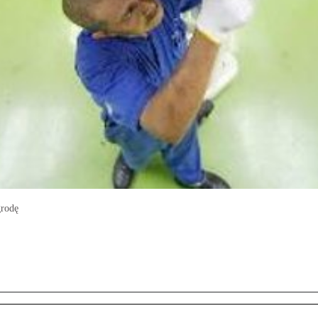
grodę