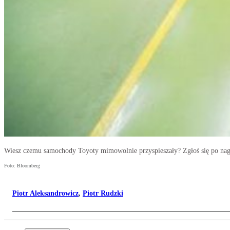
Wiesz czemu samochody Toyoty mimowolnie przyspieszały? Zgłoś się po na
Foto: Bloomberg
Piotr Aleksandrowicz
,
Piotr Rudzki