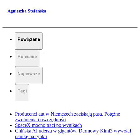
Agnieszka Stefańska
Powiązane
Polecane
Najnowsze
Tagi
Producenci aut w Niemczech zaciskają pasa. Potężne
zwolnienia i oszczędności
SpaceX mocno traci po wynikach
Chińska AI uderza w gigantów. Darmowy Kimi3 wywołał
panikę na rynku