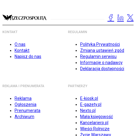
KONTAKT
REGULAMIN
O nas
Polityka Prywatności
Kontakt
Zmiana ustawień zgód
Napisz do nas
Regulamin serwisu
Informacje o nadawcy
Deklaracja dostępności
REKLAMA I PRENUMERATA
PARTNERZY
Reklama
E-kiosk.pl
Ogłoszenia
E-gazety.pl
Prenumerata
Nexto.pl
Archiwum
Mała księgowość
Kancelarierp.pl
Wieści Rolnicze
Życie Warszawy