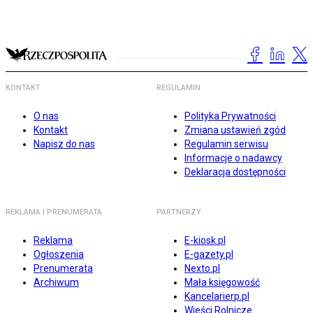
KONTAKT
REGULAMIN
O nas
Polityka Prywatności
Kontakt
Zmiana ustawień zgód
Napisz do nas
Regulamin serwisu
Informacje o nadawcy
Deklaracja dostępności
REKLAMA I PRENUMERATA
PARTNERZY
Reklama
E-kiosk.pl
Ogłoszenia
E-gazety.pl
Prenumerata
Nexto.pl
Archiwum
Mała księgowość
Kancelarierp.pl
Wieści Rolnicze