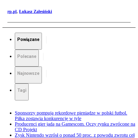
rp.pl
,
Łukasz Zalesiński
Powiązane
Polecane
Najnowsze
Tagi
Sponsorzy pompują rekordowe pieniądze w polski futbol.
Piłka zostawia konkurencję w tyle
Producenci gier jadą na Gamescom. Oczy rynku zwrócone na
CD Projekt
Zysk Nintendo wzrósł o ponad 50 proc. z powodu zwrotu ceł