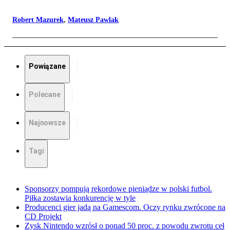
Robert Mazurek
,
Mateusz Pawlak
Powiązane
Polecane
Najnowsze
Tagi
Sponsorzy pompują rekordowe pieniądze w polski futbol.
Piłka zostawia konkurencję w tyle
Producenci gier jadą na Gamescom. Oczy rynku zwrócone na
CD Projekt
Zysk Nintendo wzrósł o ponad 50 proc. z powodu zwrotu ceł