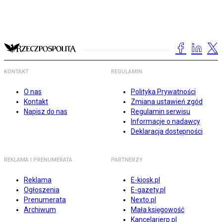
KONTAKT
REGULAMIN
O nas
Polityka Prywatności
Kontakt
Zmiana ustawień zgód
Napisz do nas
Regulamin serwisu
Informacje o nadawcy
Deklaracja dostępności
REKLAMA I PRENUMERATA
PARTNERZY
Reklama
E-kiosk.pl
Ogłoszenia
E-gazety.pl
Prenumerata
Nexto.pl
Archiwum
Mała księgowość
Kancelarierp.pl