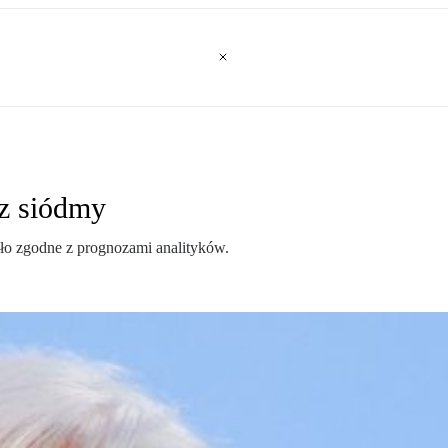
az siódmy
yło zgodne z prognozami analityków.