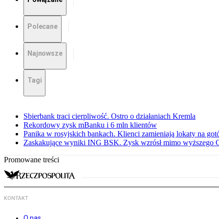
Polecane
Najnowsze
Tagi
Sbierbank traci cierpliwość. Ostro o działaniach Kremla
Rekordowy zysk mBanku i 6 mln klientów
Panika w rosyjskich bankach. Klienci zamieniają lokaty na go
Zaskakujące wyniki ING BSK. Zysk wzrósł mimo wyższego 
Promowane treści
KONTAKT
O nas