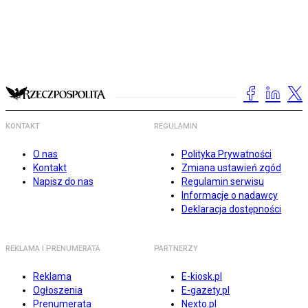
KONTAKT
REGULAMIN
O nas
Polityka Prywatności
Kontakt
Zmiana ustawień zgód
Napisz do nas
Regulamin serwisu
Informacje o nadawcy
Deklaracja dostępności
REKLAMA I PRENUMERATA
PARTNERZY
Reklama
E-kiosk.pl
Ogłoszenia
E-gazety.pl
Prenumerata
Nexto.pl