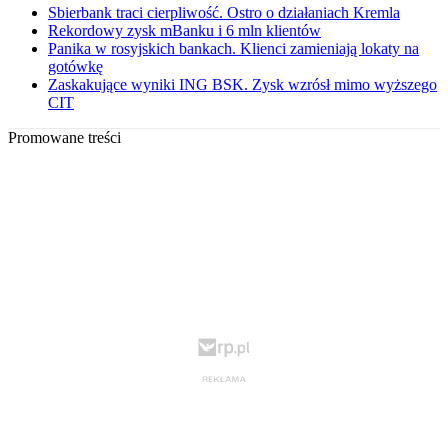
Sbierbank traci cierpliwość. Ostro o działaniach Kremla
Rekordowy zysk mBanku i 6 mln klientów
Panika w rosyjskich bankach. Klienci zamieniają lokaty na
gotówkę
Zaskakujące wyniki ING BSK. Zysk wzrósł mimo wyższego
CIT
Promowane treści