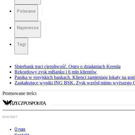
Polecane
Najnowsze
Tagi
Sbierbank traci cierpliwość. Ostro o działaniach Kremla
Rekordowy zysk mBanku i 6 mln klientów
Panika w rosyjskich bankach. Klienci zamieniają lokaty na go
Zaskakujące wyniki ING BSK. Zysk wzrósł mimo wyższego 
Promowane treści
KONTAKT
O nas