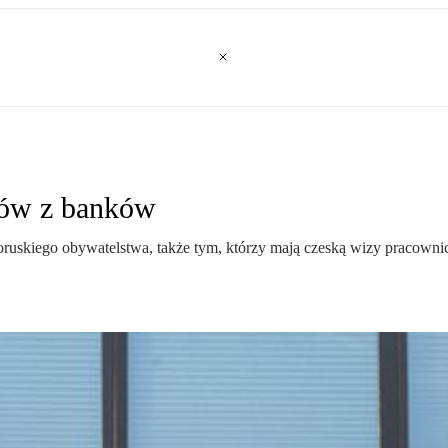
inów z banków
oruskiego obywatelstwa, także tym, którzy mają czeską wizy pracownic