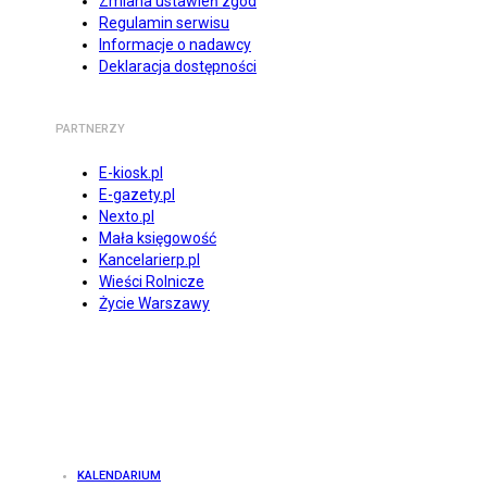
Zmiana ustawień zgód
Regulamin serwisu
Informacje o nadawcy
Deklaracja dostępności
PARTNERZY
E-kiosk.pl
E-gazety.pl
Nexto.pl
Mała księgowość
Kancelarierp.pl
Wieści Rolnicze
Życie Warszawy
KALENDARIUM