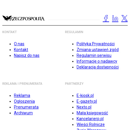
KONTAKT
REGULAMIN
O nas
Polityka Prywatności
Kontakt
Zmiana ustawień zgód
Napisz do nas
Regulamin serwisu
Informacje o nadawcy
Deklaracja dostępności
REKLAMA I PRENUMERATA
PARTNERZY
Reklama
E-kiosk.pl
Ogłoszenia
E-gazety.pl
Prenumerata
Nexto.pl
Archiwum
Mała księgowość
Kancelarierp.pl
Wieści Rolnicze