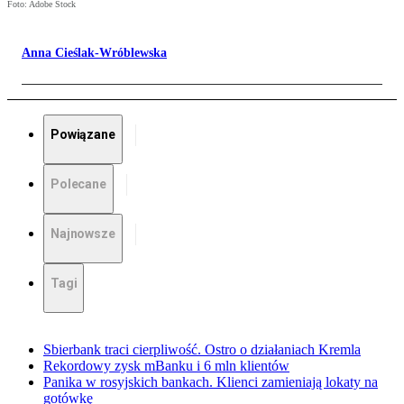
Foto: Adobe Stock
Anna Cieślak-Wróblewska
Powiązane
Polecane
Najnowsze
Tagi
Sbierbank traci cierpliwość. Ostro o działaniach Kremla
Rekordowy zysk mBanku i 6 mln klientów
Panika w rosyjskich bankach. Klienci zamieniają lokaty na
gotówkę