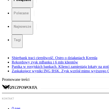
Polecane
Najnowsze
Tagi
Sbierbank traci cierpliwość. Ostro o działaniach Kremla
Rekordowy zysk mBanku i 6 mln klientów
Panika w rosyjskich bankach. Klienci zamieniają lokaty na go
Zaskakujące wyniki ING BSK. Zysk wzrósł mimo wyższego 
Promowane treści
KONTAKT
O nas