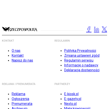
KONTAKT
REGULAMIN
O nas
Polityka Prywatności
Kontakt
Zmiana ustawień zgód
Napisz do nas
Regulamin serwisu
Informacje o nadawcy
Deklaracja dostępności
REKLAMA I PRENUMERATA
PARTNERZY
Reklama
E-kiosk.pl
Ogłoszenia
E-gazety.pl
Prenumerata
Nexto.pl
Archiwum
Mała księgowość