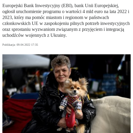
Europejski Bank Inwestycyjny (EBI), bank Unii Europejskiej,
ogłosił uruchomienie programu o wartości 4 mld euro na lata 2022 i
2023, który ma pomóc miastom i regionom w państwach
członkowskich UE w zaspokojeniu pilnych potrzeb inwestycyjnych
oraz sprostaniu wyzwaniom związanym z przyjęciem i integracją
uchodźców wojennych z Ukrainy.
Publikacja:
09.04.2022 17:35