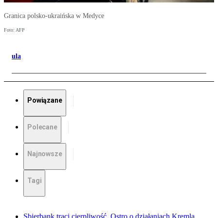
Granica polsko-ukraińska w Medyce
Foto: AFP
ula
Powiązane
Polecane
Najnowsze
Tagi
Sbierbank traci cierpliwość. Ostro o działaniach Kremla