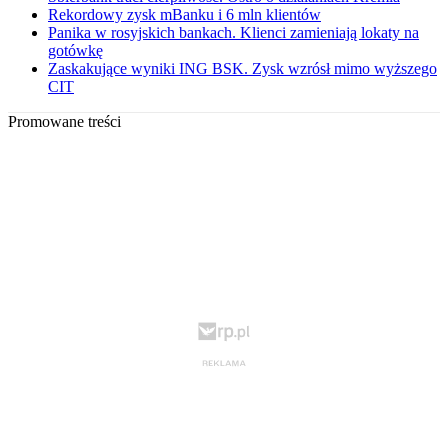
Rekordowy zysk mBanku i 6 mln klientów
Panika w rosyjskich bankach. Klienci zamieniają lokaty na
gotówkę
Zaskakujące wyniki ING BSK. Zysk wzrósł mimo wyższego
CIT
Promowane treści