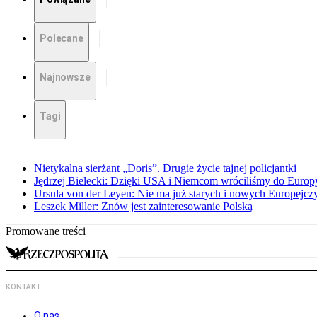
Polecane
Najnowsze
Tagi
Nietykalna sierżant „Doris”. Drugie życie tajnej policjantki
Jędrzej Bielecki: Dzięki USA i Niemcom wróciliśmy do Europ
Ursula von der Leyen: Nie ma już starych i nowych Europejc
Leszek Miller: Znów jest zainteresowanie Polską
Promowane treści
KONTAKT
O nas