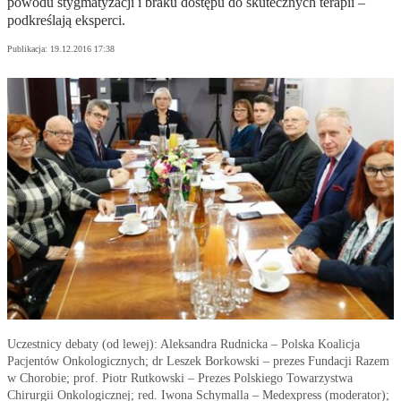
powodu stygmatyzacji i braku dostępu do skutecznych terapii –
podkreślają eksperci.
Publikacja:
19.12.2016 17:38
Uczestnicy debaty (od lewej): Aleksandra Rudnicka – Polska Koalicja
Pacjentów Onkologicznych; dr Leszek Borkowski – prezes Fundacji Razem
w Chorobie; prof. Piotr Rutkowski – Prezes Polskiego Towarzystwa
Chirurgii Onkologicznej; red. Iwona Schymalla – Medexpress (moderator);