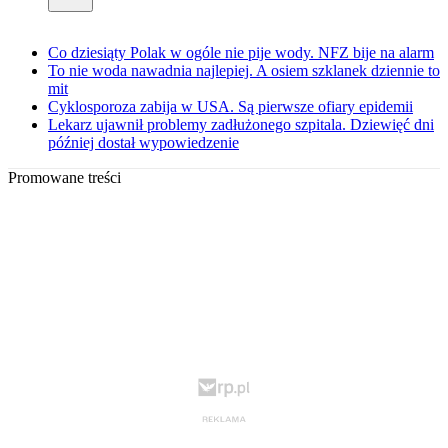
Co dziesiąty Polak w ogóle nie pije wody. NFZ bije na alarm
To nie woda nawadnia najlepiej. A osiem szklanek dziennie to
mit
Cyklosporoza zabija w USA. Są pierwsze ofiary epidemii
Lekarz ujawnił problemy zadłużonego szpitala. Dziewięć dni
później dostał wypowiedzenie
Promowane treści