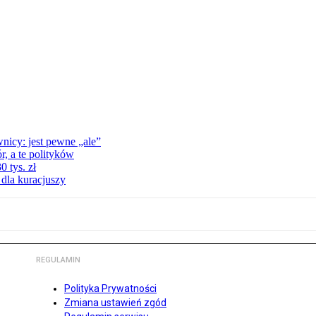
nicy: jest pewne „ale”
, a te polityków
 tys. zł
 dla kuracjuszy
REGULAMIN
Polityka Prywatności
Zmiana ustawień zgód