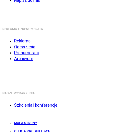
Napisz do nas
REKLAMA I PRENUMERATA
Reklama
Ogłoszenia
Prenumerata
Archiwum
NASZE WYDARZENIA
Szkolenia i konferencje
MAPA STRONY
OFERTA PRODUKTOWA