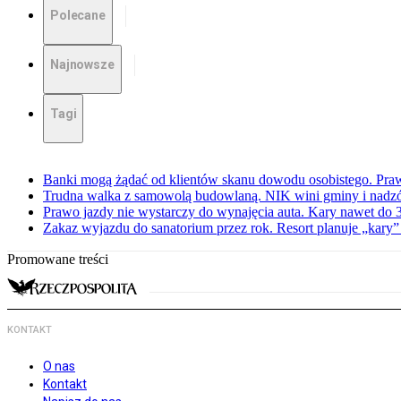
Polecane
Najnowsze
Tagi
Banki mogą żądać od klientów skanu dowodu osobistego. Praw
Trudna walka z samowolą budowlaną. NIK wini gminy i nadzór
Prawo jazdy nie wystarczy do wynajęcia auta. Kary nawet do 30
Zakaz wyjazdu do sanatorium przez rok. Resort planuje „kary”
Promowane treści
KONTAKT
O nas
Kontakt