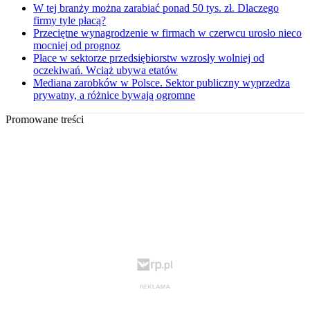
W tej branży można zarabiać ponad 50 tys. zł. Dlaczego
firmy tyle płacą?
Przeciętne wynagrodzenie w firmach w czerwcu urosło nieco
mocniej od prognoz
Płace w sektorze przedsiębiorstw wzrosły wolniej od
oczekiwań. Wciąż ubywa etatów
Mediana zarobków w Polsce. Sektor publiczny wyprzedza
prywatny, a różnice bywają ogromne
Promowane treści