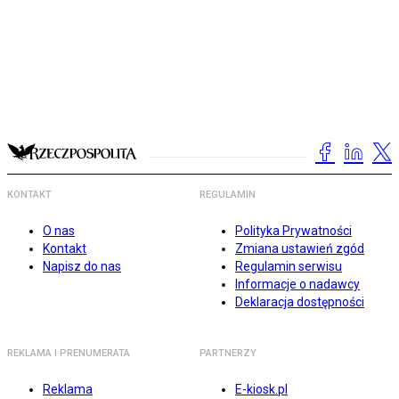
KONTAKT
REGULAMIN
O nas
Polityka Prywatności
Kontakt
Zmiana ustawień zgód
Napisz do nas
Regulamin serwisu
Informacje o nadawcy
Deklaracja dostępności
REKLAMA I PRENUMERATA
PARTNERZY
Reklama
E-kiosk.pl