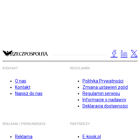
KONTAKT
REGULAMIN
O nas
Polityka Prywatności
Kontakt
Zmiana ustawień zgód
Napisz do nas
Regulamin serwisu
Informacje o nadawcy
Deklaracja dostępności
REKLAMA I PRENUMERATA
PARTNERZY
Reklama
E-kiosk.pl