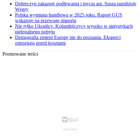
Debreczyn zakazuje podlewania i mycia aut. Susza paraliżuje
Węgry
Polska wymiana handlowa w 2025 roku. Raport GUS
wskazuje na przewagę importu
Nie tylko Ukraińcy. Kolumbijczycy wysoko w statystykach
nielegalnego pobytu
Demografia zmieni Europę nie do poznania. Eksperci
ostrzegają przed kosztami
Promowane treści