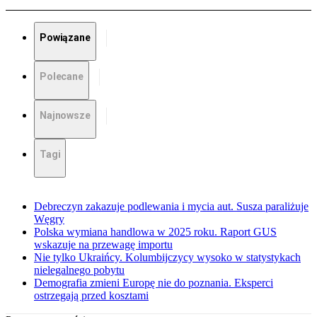
Powiązane
Polecane
Najnowsze
Tagi
Debreczyn zakazuje podlewania i mycia aut. Susza paraliżuje
Węgry
Polska wymiana handlowa w 2025 roku. Raport GUS
wskazuje na przewagę importu
Nie tylko Ukraińcy. Kolumbijczycy wysoko w statystykach
nielegalnego pobytu
Demografia zmieni Europę nie do poznania. Eksperci
ostrzegają przed kosztami