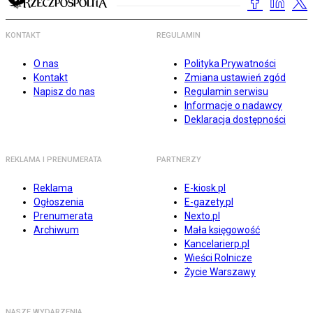
KONTAKT
REGULAMIN
O nas
Polityka Prywatności
Kontakt
Zmiana ustawień zgód
Napisz do nas
Regulamin serwisu
Informacje o nadawcy
Deklaracja dostępności
REKLAMA I PRENUMERATA
PARTNERZY
Reklama
E-kiosk.pl
Ogłoszenia
E-gazety.pl
Prenumerata
Nexto.pl
Archiwum
Mała księgowość
Kancelarierp.pl
Wieści Rolnicze
Życie Warszawy
NASZE WYDARZENIA