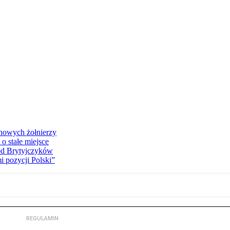
 nowych żołnierzy
o stałe miejsce
od Brytyjczyków
 pozycji Polski”
REGULAMIN