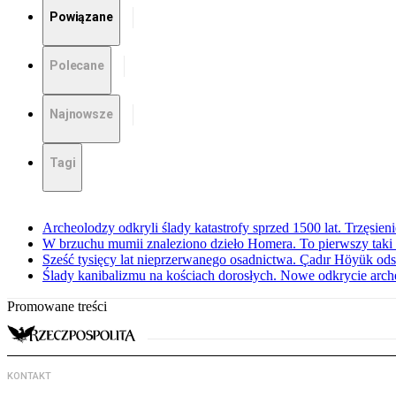
Powiązane
Polecane
Najnowsze
Tagi
Archeolodzy odkryli ślady katastrofy sprzed 1500 lat. Trzęsien
W brzuchu mumii znaleziono dzieło Homera. To pierwszy taki 
Sześć tysięcy lat nieprzerwanego osadnictwa. Çadır Höyük odsła
Ślady kanibalizmu na kościach dorosłych. Nowe odkrycie arc
Promowane treści
KONTAKT