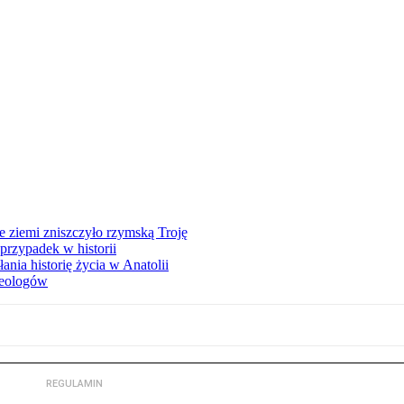
ie ziemi zniszczyło rzymską Troję
przypadek w historii
nia historię życia w Anatolii
heologów
REGULAMIN