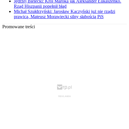
Jędrzej Bielecki: Król Maroka jak Aleksander Łukaszenko.
Rząd Hiszpanii popełnił błąd
Michał Szułdrzyński: Jarosław Kaczyński już nie rządzi
prawicą. Mateusz Morawiecki silny słabością PiS
Promowane treści