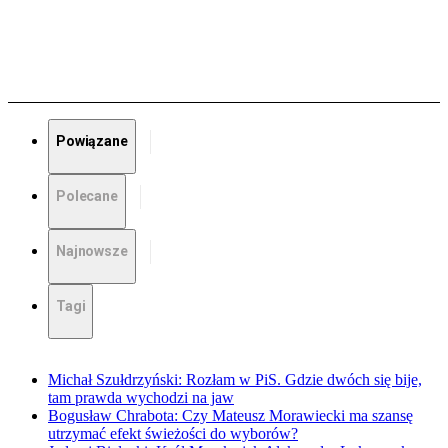
Powiązane
Polecane
Najnowsze
Tagi
Michał Szułdrzyński: Rozłam w PiS. Gdzie dwóch się bije,
tam prawda wychodzi na jaw
Bogusław Chrabota: Czy Mateusz Morawiecki ma szansę
utrzymać efekt świeżości do wyborów?