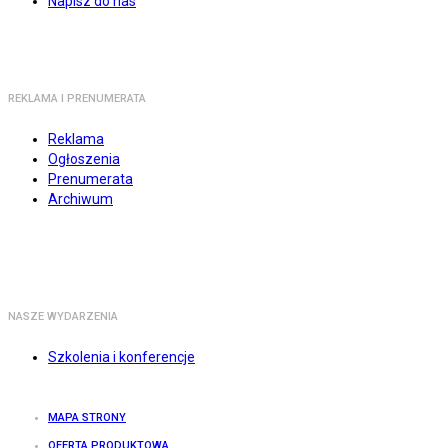
Napisz do nas
REKLAMA I PRENUMERATA
Reklama
Ogłoszenia
Prenumerata
Archiwum
NASZE WYDARZENIA
Szkolenia i konferencje
MAPA STRONY
OFERTA PRODUKTOWA