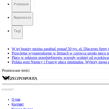
Polecane
Najnowsze
Tagi
W tej branży można zarabiać ponad 50 tys. zł. Dlaczego firmy t
Przeciętne wynagrodzenie w firmach w czerwcu urosło nieco 
Płace w sektorze przedsiębiorstw wzrosły wolniej od oczekiw
Polska goni Niemcy i Francję płacą minimalną. Wybory mogą 
Promowane treści
KONTAKT
O nas
Kontakt