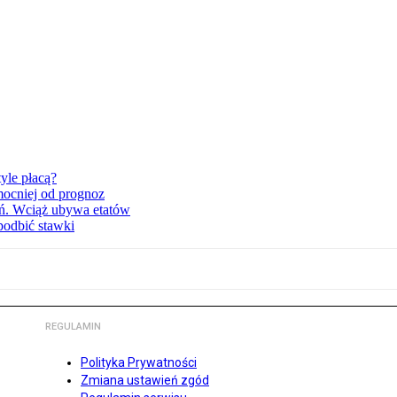
yle płacą?
mocniej od prognoz
ań. Wciąż ubywa etatów
podbić stawki
REGULAMIN
Polityka Prywatności
Zmiana ustawień zgód