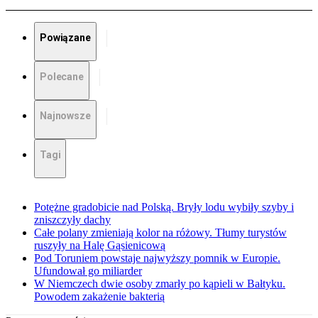
Powiązane
Polecane
Najnowsze
Tagi
Potężne gradobicie nad Polską. Bryły lodu wybiły szyby i
zniszczyły dachy
Całe polany zmieniają kolor na różowy. Tłumy turystów
ruszyły na Halę Gąsienicową
Pod Toruniem powstaje najwyższy pomnik w Europie.
Ufundował go miliarder
W Niemczech dwie osoby zmarły po kąpieli w Bałtyku.
Powodem zakażenie bakterią