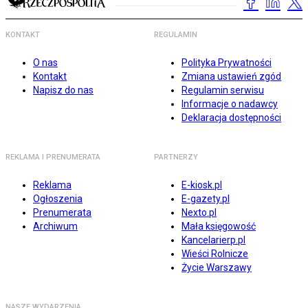
KONTAKT
REGULAMIN
O nas
Polityka Prywatności
Kontakt
Zmiana ustawień zgód
Napisz do nas
Regulamin serwisu
Informacje o nadawcy
Deklaracja dostępności
REKLAMA I PRENUMERATA
PARTNERZY
Reklama
E-kiosk.pl
Ogłoszenia
E-gazety.pl
Prenumerata
Nexto.pl
Archiwum
Mała księgowość
Kancelarierp.pl
Wieści Rolnicze
Życie Warszawy
NASZE WYDARZENIA